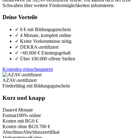
Schwaben über weitere Fördermöglichkeiten informieren.
Deine Vorteile
✓
0 € mit Bildungsgutschein
✓
4 Monate, komplett online
✓
Keine Vorkenntnisse nötig
✓
DEKRA-zertifiziert
✓
~60.000 € Einstiegsgehalt
✓
Über 100.000 offene Stellen
Kostenlos reinschnuppern
AZAV-zertifiziert
Förderfähig mit Bildungsgutschein
Kurz und knapp
Dauer
4 Monate
Format
100% online
Kosten mit BG
0 €
Kosten ohne BG
9.700 €
Abschluss
Abschlusszertifikat
Vorkenntnisse
Keine